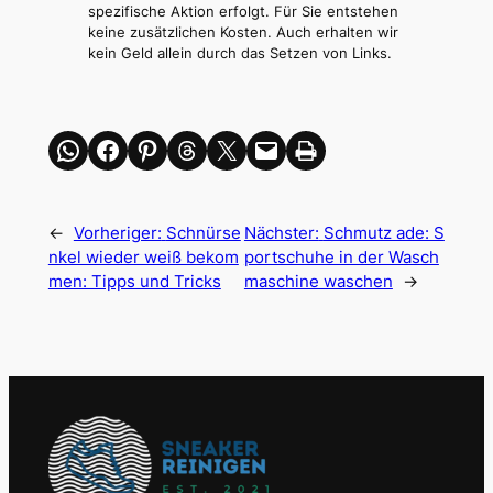
spezifische Aktion erfolgt. Für Sie entstehen
keine zusätzlichen Kosten. Auch erhalten wir
kein Geld allein durch das Setzen von Links.
Share on WhatsApp
Share on Facebook
Share on Pinterest
Share on Threads
Share on X
Email this Page
Print this Page
←
Vorheriger:
Schnürse
Nächster:
Schmutz ade: S
nkel wieder weiß bekom
portschuhe in der Wasch
men: Tipps und Tricks
maschine waschen
→