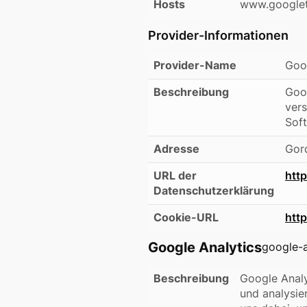
Hosts
www.googlet
Provider-Informationen
Provider-Name
Goo
Beschreibung
Goog
vers
Soft
Adresse
Gord
URL der
http
Datenschutzerklärung
Cookie-URL
htt
Google Analytics
google-a
Beschreibung
Google Analy
und analysie