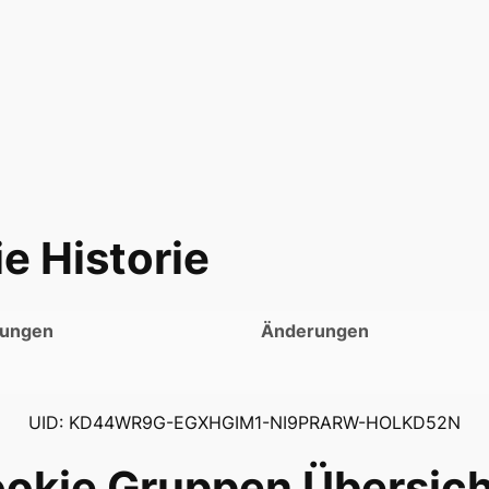
e Historie
igungen
Änderungen
UID: KD44WR9G-EGXHGIM1-NI9PRARW-HOLKD52N
ookie Gruppen Übersich