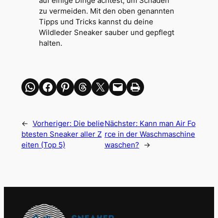
auf einige Dinge achtest, um Schäden
zu vermeiden. Mit den oben genannten
Tipps und Tricks kannst du deine
Wildleder Sneaker sauber und gepflegt
halten.
Share on WhatsApp
Share on Facebook
Share on Pinterest
Share on Threads
Share on X
Email this Page
Print this Page
←
Vorheriger:
Die belie
Nächster:
Kann man Air Fo
btesten Sneaker aller Z
rce in der Waschmaschine
eiten (Top 5)
waschen?
→