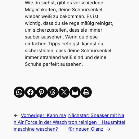
Wie du siehst, gibt es verschiedene
Möglichkeiten, deine Schnürsenkel
wieder weiß zu bekommen. Es ist
wichtig, dass du sie regelmäßig reinigst,
um sicherzustellen, dass sie immer
sauber aussehen. Wenn du diese
einfachen Tipps befolgst, kannst du
sicherstellen, dass deine Schnürsenkel
immer strahlend weiß sind und deine
Schuhe perfekt aussehen.
Share on WhatsApp
Share on Facebook
Share on Pinterest
Share on Threads
Share on X
Email this Page
Print this Page
←
Vorheriger:
Kann ma
Nächster:
Sneaker mit Na
n Air Force in der Wasch
tron reinigen – Hausmittel
maschine waschen?
für neuen Glanz
→